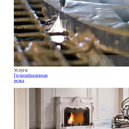
Услуги
Гидроабразивная
резка